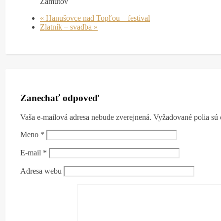
Zámutov
«
Hanušovce nad Topľou – festival
Zlatník – svadba
»
Zanechať odpoveď
Vaša e-mailová adresa nebude zverejnená.
Vyžadované polia sú
Meno
*
E-mail
*
Adresa webu