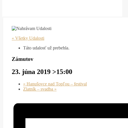
« Všetky Udalosti
Táto udalosť už prebehla.
Zámutov
23. júna 2019 >15:00
«
Hanušovce nad Topľou – festival
Zlatník – svadba
»