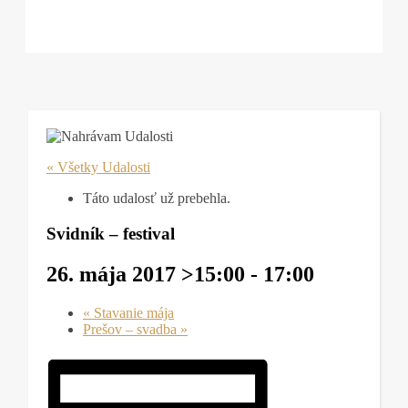
« Všetky Udalosti
Táto udalosť už prebehla.
Svidník – festival
26. mája 2017 >15:00
-
17:00
«
Stavanie mája
Prešov – svadba
»