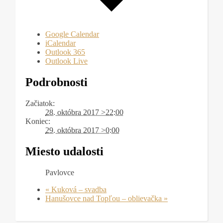
Google Calendar
iCalendar
Outlook 365
Outlook Live
Podrobnosti
Začiatok:
28. októbra 2017 >22:00
Koniec:
29. októbra 2017 >0:00
Miesto udalosti
Pavlovce
«
Kuková – svadba
Hanušovce nad Topľou – oblievačka
»