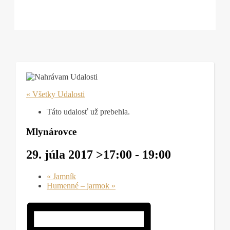
« Všetky Udalosti
Táto udalosť už prebehla.
Mlynárovce
29. júla 2017 >17:00
-
19:00
«
Jamník
Humenné – jarmok
»