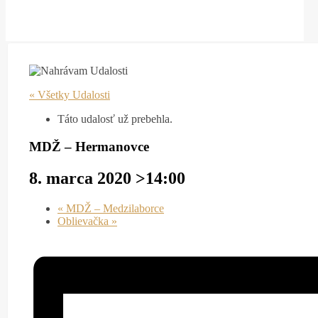
« Všetky Udalosti
Táto udalosť už prebehla.
MDŽ – Hermanovce
8. marca 2020 >14:00
«
MDŽ – Medzilaborce
Oblievačka
»