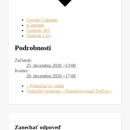
Google Calendar
iCalendar
Outlook 365
Outlook Live
Podrobnosti
Začiatok:
25. decembra 2020 >13:00
Koniec:
26. decembra 2020 >17:00
«
Polnočná sv. omša
Vianočný program – Hanušovce nad Topľou
»
Zanechať odpoveď