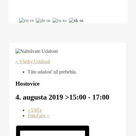
EN
DE
RU
SK
« Všetky Udalosti
Táto udalosť už prebehla.
Hostovice
4. augusta 2019 >15:00
-
17:00
«
Ubľa
Prituľany
»